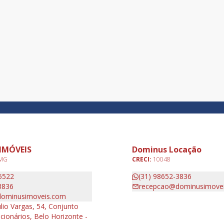
IMÓVEIS
Dominus Locação
 MG
CRECI:
10048
5522
(31) 98652-3836
3836
recepcao@dominusimove
ominusimoveis.com
lio Vargas, 54, Conjunto
cionários, Belo Horizonte -