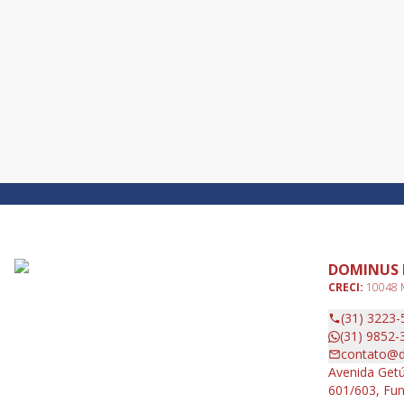
DOMINUS 
CRECI:
10048
(31) 3223-
(31) 9852-
contato@d
Avenida Getú
601/603, Fun