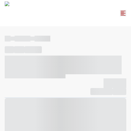
----
----- -----
----- -----
----
-----
---- ------
----- ----- -- ------ ---- ---- -- ----- ----- -----
--- ------
----- ----- -- ------ ----- ----- -- ------
-------------
Compartilhar
Favorito