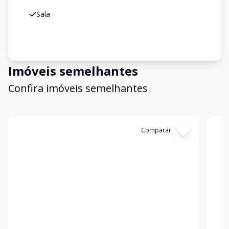
Sala
Imóveis semelhantes
Confira imóveis semelhantes
Cód:
849261
Comparar
Có