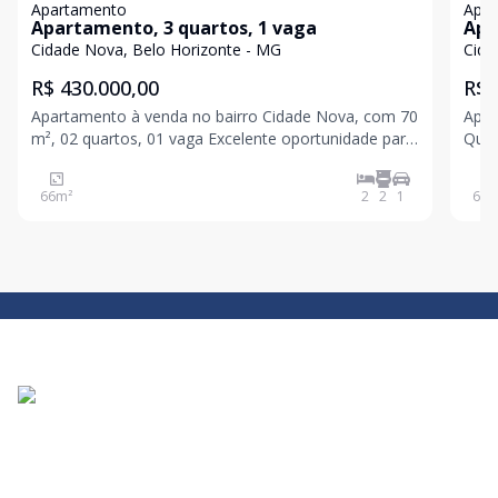
Apartamento
Apa
Apartamento, 3 quartos, 1 vaga
Apa
Cidade Nova, Belo Horizonte - MG
Cida
R$ 430.000,00
R$ 
Apartamento à venda no bairro Cidade Nova, com 70
Apar
m², 02 quartos, 01 vaga Excelente oportunidade para
Quar
quem busca conforto, boa metragem e praticidade
Apar
em um imóvel com planta tradicional, privilegiando
quem
66
m²
2
2
1
63
m
ambientes amplos e bem ventilados. Com 70 m², o
Sala
apar
inte