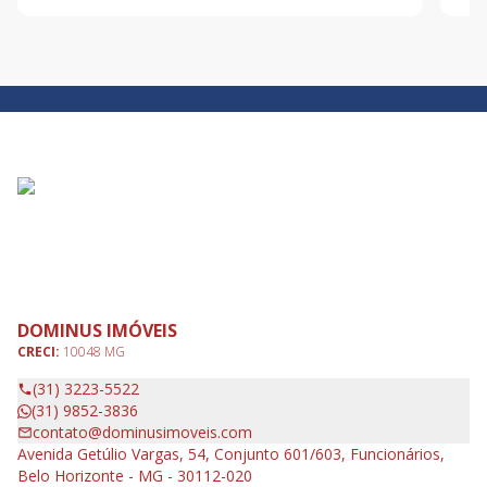
aproximadamente 130m² de área total, este imóvel
serv
oferece espaços amplos, acabame
prat
DOMINUS IMÓVEIS
CRECI:
10048 MG
(31) 3223-5522
(31) 9852-3836
contato@dominusimoveis.com
Avenida Getúlio Vargas, 54, Conjunto 601/603, Funcionários,
Belo Horizonte - MG - 30112-020