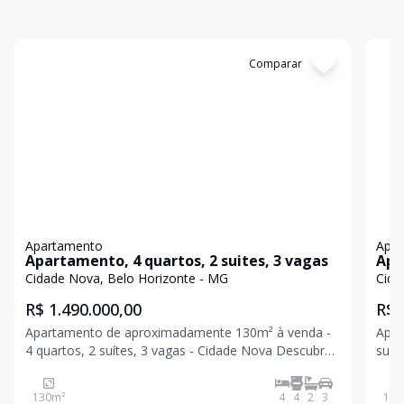
Cód:
849165
Comparar
Có
Apartamento
Apa
Apartamento, 4 quartos, 2 suites, 3 vagas
Apa
Cidade Nova, Belo Horizonte - MG
Cida
R$ 1.490.000,00
R$ 
Apartamento de aproximadamente 130m² à venda -
Apar
4 quartos, 2 suítes, 3 vagas - Cidade Nova Descubra
suít
o conforto e a sofisticação deste excelente
funciona
apartamento no Cidade Nova. Com
sala
130
m²
4
4
2
3
150