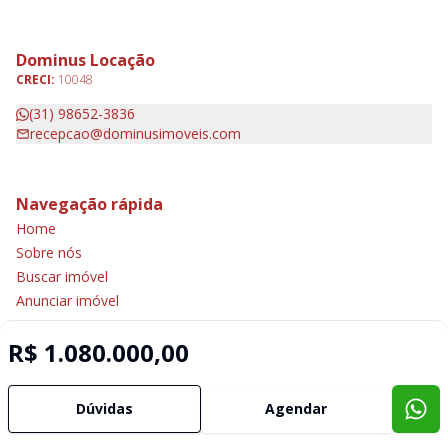
Dominus Locação
CRECI:
10048
(31) 98652-3836
recepcao@dominusimoveis.com
Navegação rápida
Home
Sobre nós
Buscar imóvel
Anunciar imóvel
Contato
R$ 1.080.000,00
Imobiliária Certificada:
Dúvidas
Agendar
Selo de Tecnologia Loft