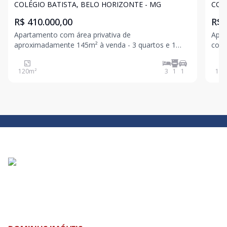
COLÉGIO BATISTA, BELO HORIZONTE - MG
COL
R$ 410.000,00
R$ 
Apartamento com área privativa de
Apar
aproximadamente 145m² à venda - 3 quartos e 1
com 
Vaga - Colégio Batista. - Sala Ampla : Espaçosa, para
ambi
dois ambientes, com piso em taco de madeira e
plan
120
m²
3
1
1
110
acesso direto à área privativa externa, criando um
soci
ambiente aconchegant
espe