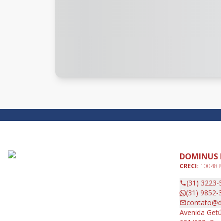
DOMINUS 
CRECI:
10048
(31) 3223-
(31) 9852-
contato@d
Avenida Getú