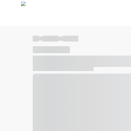
----
----- -----
----- -----
----
-----
---- ------
----- ----- -- ------ ---- ---- -- ---
----- ----- -- ------ ----- ----- -- ------