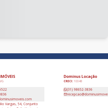
IMÓVEIS
Dominus Locação
 MG
CRECI:
10048
5522
(31) 98652-3836
3836
recepcao@dominusimove
ominusimoveis.com
lio Vargas, 54, Conjunto