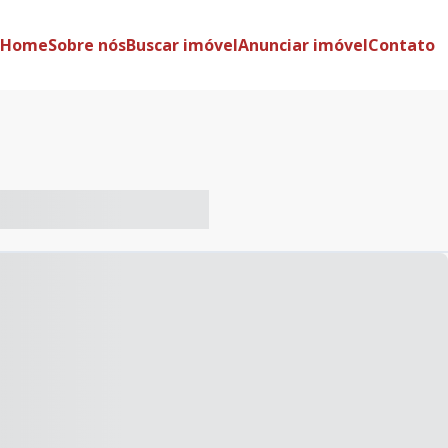
Home
Sobre nós
Buscar imóvel
Anunciar imóvel
Contato
-- ----- ----- --- ------