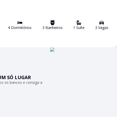
4
Dormitório
s
3
Banheiro
s
1
Suíte
3
Vaga
s
UM SÓ LUGAR
s os bancos e consiga a