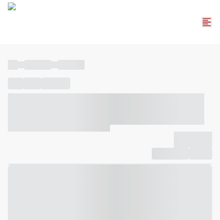
----
----- -----
----- -----
----
-----
---- ------
----- ----- -- ------ ---- ---- -- ----- ----- -----
--- ------
----- ----- -- ------ ----- ----- -- ------
-------------
Compartilhar
Favorito