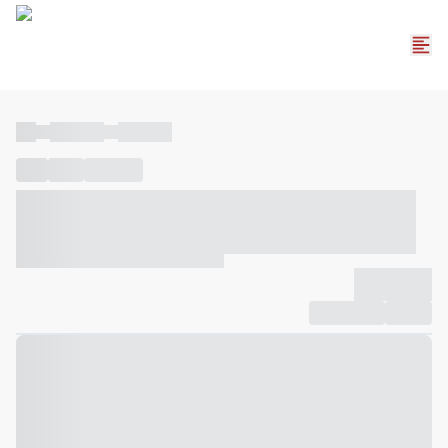
----
----- -----
----- -----
----
-----
---- ------
----- ----- -- ------ ---- ---- -- ----- ----- -----
--- ------
----- ----- -- ------ ----- ----- -- ------
-------------
Compartilhar
Favorito