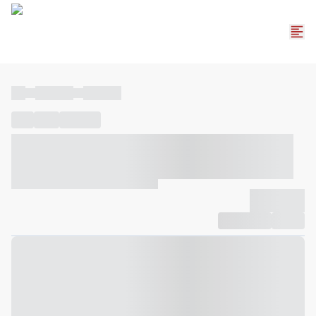
----
----- -----
----- -----
----
-----
---- ------
----- ----- -- ------ ---- ---- -- ----- ----- -----
--- ------
----- ----- -- ------ ----- ----- -- ------
-------------
Compartilhar
Favorito