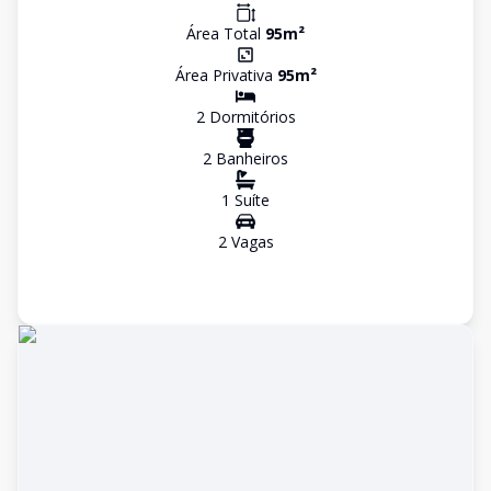
Área Total
95
m²
Área Privativa
95
m²
2
Dormitório
s
2
Banheiro
s
1
Suíte
2
Vaga
s