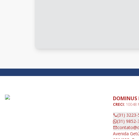
DOMINUS 
CRECI:
10048
(31) 3223-
(31) 9852-
contato@d
Avenida Getú