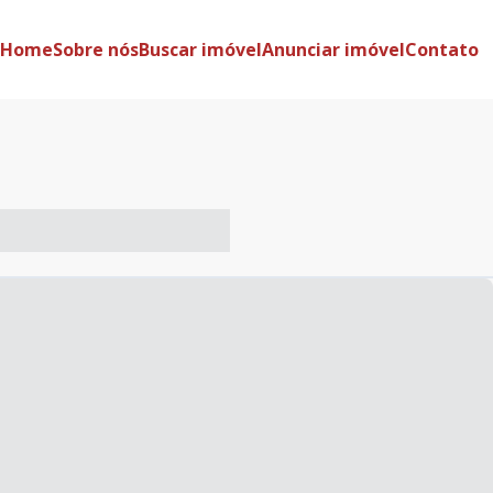
Home
Sobre nós
Buscar imóvel
Anunciar imóvel
Contato
-- ----- ----- --- ------