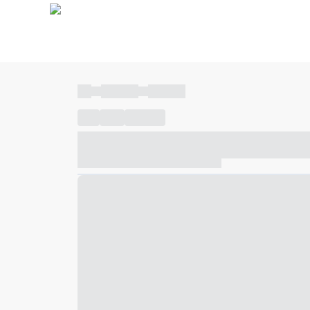
----
----- -----
----- -----
----
-----
---- ------
----- ----- -- ------ ---- ---- -- ---
----- ----- -- ------ ----- ----- -- ------