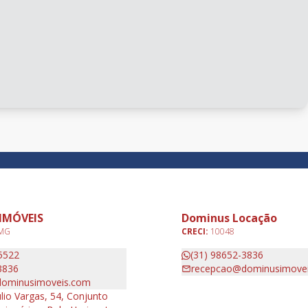
IMÓVEIS
Dominus Locação
 MG
CRECI:
10048
5522
(31) 98652-3836
3836
recepcao@dominusimove
ominusimoveis.com
lio Vargas, 54, Conjunto