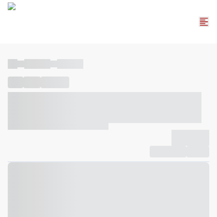
----
----- -----
----- -----
----
-----
---- ------
----- ----- -- ------ ---- ---- -- ----- ----- -----
--- ------
----- ----- -- ------ ----- ----- -- ------
-------------
Compartilhar
Favorito