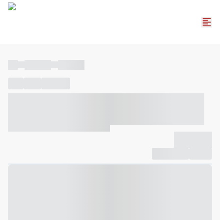
----
----- -----
----- -----
----
-----
---- ------
----- ----- -- ------ ---- ---- -- ----- ----- -----
--- ------
----- ----- -- ------ ----- ----- -- ------
-------------
Compartilhar
Favorito