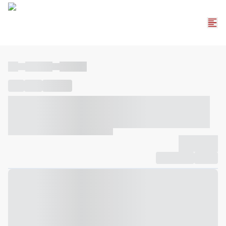
----
----- -----
----- -----
----
-----
---- ------
----- ----- -- ------ ---- ---- -- ----- ----- -----
--- ------
----- ----- -- ------ ----- ----- -- ------
-------------
Compartilhar
Favorito