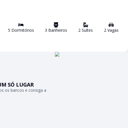
5
Dormitório
s
3
Banheiro
s
2
Suíte
s
2
Vaga
s
UM SÓ LUGAR
s os bancos e consiga a