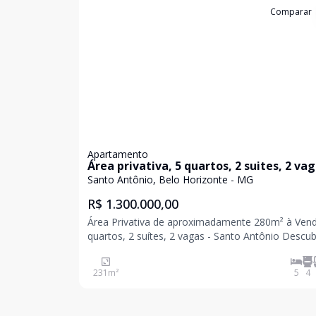
Cód:
848980
Comparar
Apartamento
Área privativa, 5 quartos, 2 suites, 2 va
Santo Antônio, Belo Horizonte - MG
R$ 1.300.000,00
Área Privativa de aproximadamente 280m² à Vend
quartos, 2 suítes, 2 vagas - Santo Antônio Descu
conforto e a sofisticação desta excelente Área
Privativa no Santo Antônio. Com aproximadamen
231
m²
5
4
280m² de área total, este imóvel oferece espaços
amplo