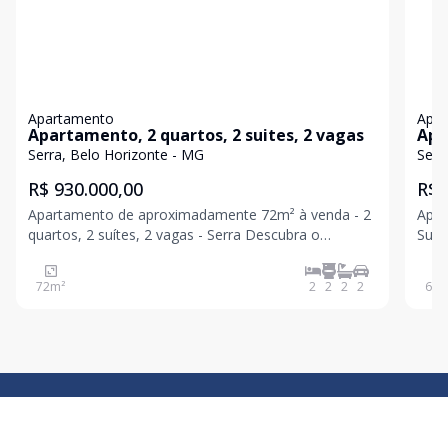
Apartamento
Apa
Apartamento, 2 quartos, 2 suites, 2 vagas
Apa
Serra, Belo Horizonte - MG
Serr
R$ 930.000,00
R$ 
Apartamento de aproximadamente 72m² à venda - 2
Apar
quartos, 2 suítes, 2 vagas - Serra Descubra o
Suíte) - 
conforto e a sofisticação deste excelente
acon
apartamento no bairro Serra. Com aproximadamente
ambi
72
m²
2
2
2
2
64
m
72m² de área total, este imóvel oferece espaços
gran
amplos, acabamentos de
send