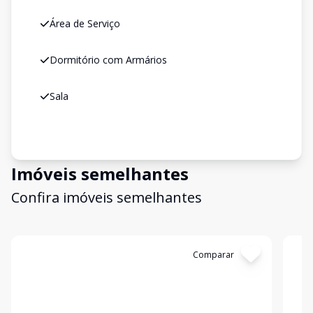
Área de Serviço
Dormitório com Armários
Sala
Imóveis semelhantes
Confira imóveis semelhantes
Cód:
849386
Comparar
Có