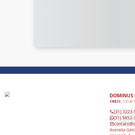
DOMINUS 
CRECI:
10048
(31) 3223-
(31) 9852-
contato@d
Avenida Getú