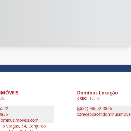
IMÓVEIS
Dominus Locação
 MG
CRECI:
10048
5522
(31) 98652-3836
3836
recepcao@dominusimove
ominusimoveis.com
lio Vargas, 54, Conjunto