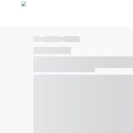
----
----- -----
----- -----
----
-----
---- ------
----- ----- -- ------ ---- ---- -- ---
----- ----- -- ------ ----- ----- -- ------