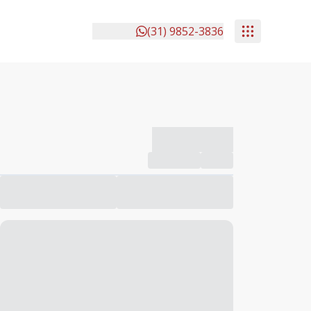
(31) 9852-3836
-------------
Compartilhar
Favorito