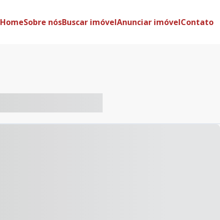
Home
Sobre nós
Buscar imóvel
Anunciar imóvel
Contato
-- ----- ----- --- ------