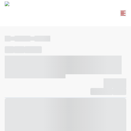
----
----- -----
----- -----
----
-----
---- ------
----- ----- -- ------ ---- ---- -- ----- ----- -----
--- ------
----- ----- -- ------ ----- ----- -- ------
-------------
Compartilhar
Favorito