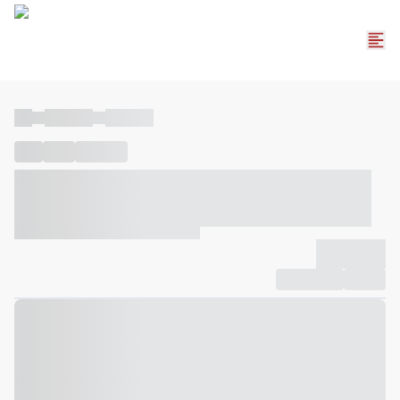
----
----- -----
----- -----
----
-----
---- ------
----- ----- -- ------ ---- ---- -- ----- ----- -----
--- ------
----- ----- -- ------ ----- ----- -- ------
-------------
Compartilhar
Favorito