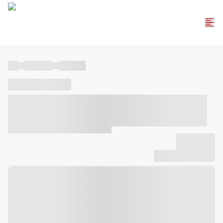
----
----- -----
----- -----
----
-----
---- ------
----- ----- -- ------ ---- ---- -- ----- ----- -----
--- ------
----- ----- -- ------ ----- ----- -- ------
-------------
Compartilhar
Favorito