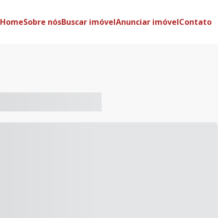
Home
Sobre nós
Buscar imóvel
Anunciar imóvel
Contato
-- ----- ----- --- ------