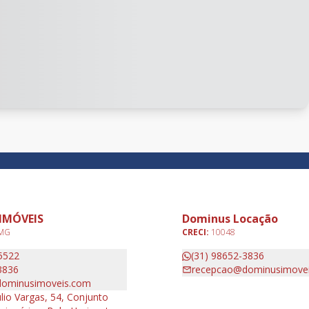
IMÓVEIS
Dominus Locação
 MG
CRECI:
10048
5522
(31) 98652-3836
3836
recepcao@dominusimove
ominusimoveis.com
lio Vargas, 54, Conjunto