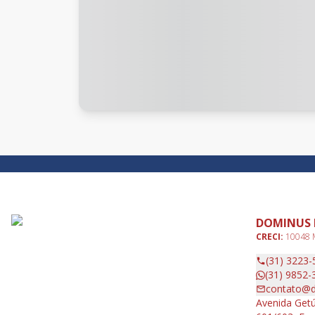
DOMINUS 
CRECI:
10048
(31) 3223-
(31) 9852-
contato@d
Avenida Getú