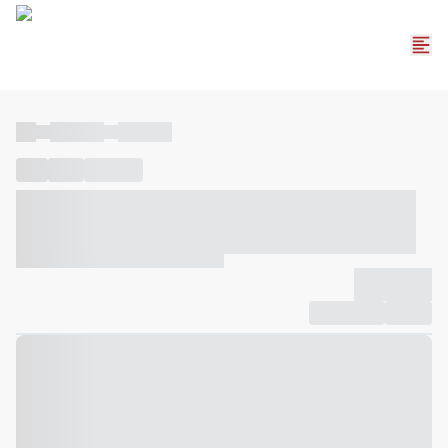
----
----- -----
----- -----
----
-----
---- ------
----- ----- -- ------ ---- ---- -- ----- ----- -----
--- ------
----- ----- -- ------ ----- ----- -- ------
-------------
Compartilhar
Favorito