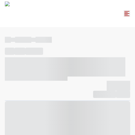
----
----- -----
----- -----
----
-----
---- ------
----- ----- -- ------ ---- ---- -- ----- ----- -----
--- ------
----- ----- -- ------ ----- ----- -- ------
-------------
Compartilhar
Favorito