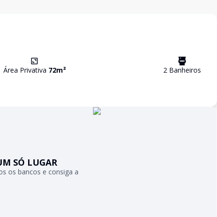
Área Privativa
72
m²
2
Banheiro
s
UM SÓ LUGAR
s os bancos e consiga a