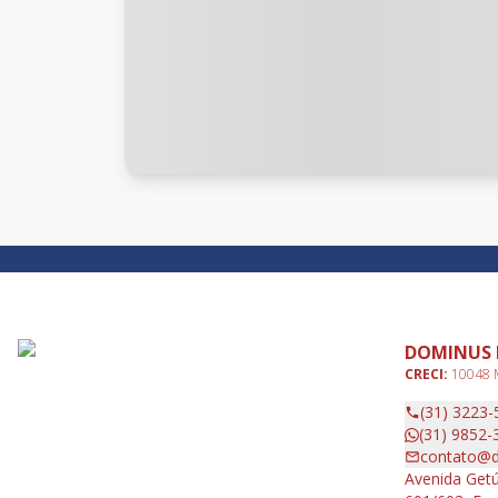
DOMINUS 
CRECI:
10048
(31) 3223-
(31) 9852-
contato@d
Avenida Getú