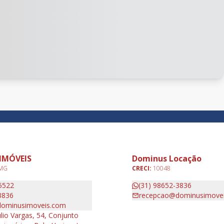
IMÓVEIS
Dominus Locação
 MG
CRECI:
10048
5522
(31) 98652-3836
3836
recepcao@dominusimove
ominusimoveis.com
lio Vargas, 54, Conjunto