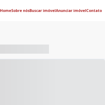
Home
Sobre nós
Buscar imóvel
Anunciar imóvel
Contato
-- ----- ----- --- ------