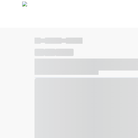
----
----- -----
----- -----
----
-----
---- ------
----- ----- -- ------ ---- ---- -- ---
----- ----- -- ------ ----- ----- -- ------