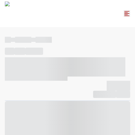
----
----- -----
----- -----
----
-----
---- ------
----- ----- -- ------ ---- ---- -- ----- ----- -----
--- ------
----- ----- -- ------ ----- ----- -- ------
-------------
Compartilhar
Favorito