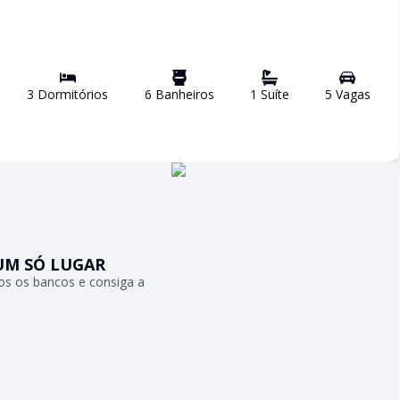
3
Dormitório
s
6
Banheiro
s
1
Suíte
5
Vaga
s
UM SÓ LUGAR
s os bancos e consiga a