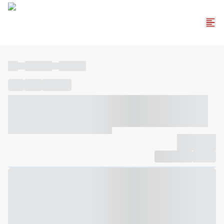
----
----- -----
----- -----
----
-----
---- ------
----- ----- -- ------ ---- ---- -- ----- ----- -----
--- ------
----- ----- -- ------ ----- ----- -- ------
-------------
Compartilhar
Favorito